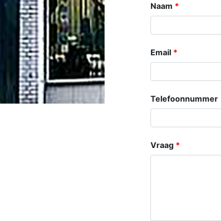
Microfoons
Studio & Recording
Drums & Percussie
DJ gear
Blaasinstrumenten
Algemeen & Overig
OPRUIMING VOT MET DEN
PRÖTTEL