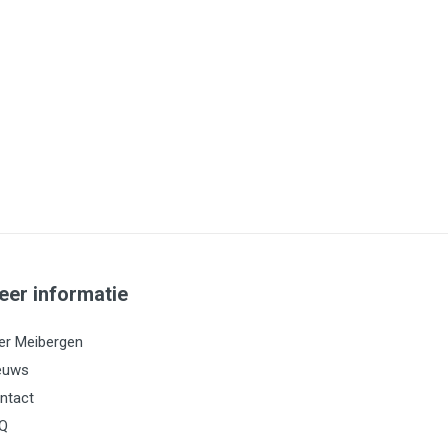
eer informatie
er Meibergen
euws
ntact
Q