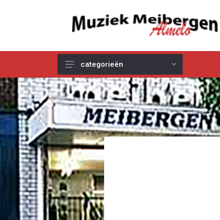
categorieën
Akoestische Gitaren
Elektrische & Basgitaren
Gitaar & Basversterkers
Gitaareffecten
Toetsinstrumenten
Pro Audio
Kabels
Snaren