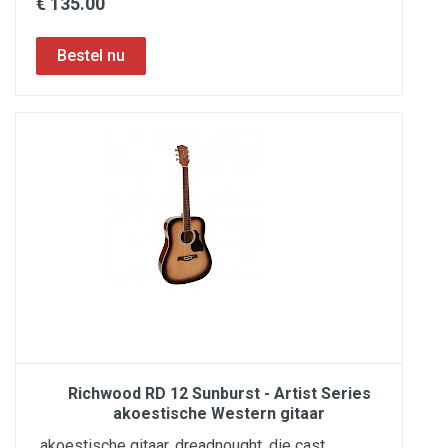
€ 135.00
Richwood RD 12 Sunburst - Artist Series
akoestische Western gitaar
akoestische gitaar, dreadnought, die cast