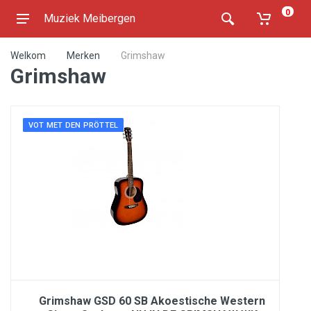
0
Muziek Meibergen
Welkom
Merken
Grimshaw
Grimshaw
VOT MET DEN PRÖTTEL
Grimshaw GSD 60 SB Akoestische Western