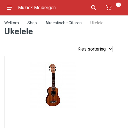
0
Muziek Meibergen
Welkom
Shop
Akoestische Gitaren
Ukelele
Ukelele