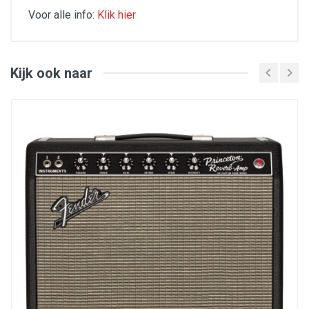
Voor alle info:
Klik hier
2 preamp buizen ECC83
1 poweramp buis : ECC82
Speaker : Celestion Ten-30 10"
Ingebouwde REVERB
Kijk ook naar
Inclusief Footswitch Channel/Reverb
Power schakelaar (5w>1w)
Gewicht en afmetingen : 12,7 kg - 455 x 430 x 240
mm