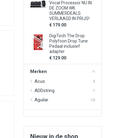
Vocal Processor NU IN
DE ZOOM WK
SUMMERDEALS
VERLAAGD IN PRIJS!
€ 179.00
DigiTech The Drop
Polyfoon Drop Tune
Pedaal inclusief
adapter
€ 129.00
Merken
Acus
5
ADDstring
1
Aguilar
10
Nieuw in de shop