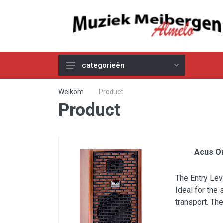
categorieën
Akoestische Gitaren
Welkom
Product
Product
Elektrische & Basgitaren
Gitaar & Basversterkers
Gitaareffecten
Acus On
Toetsinstrumenten
Pro Audio
The Entry Le
Ideal for the 
Kabels
transport. The
Snaren