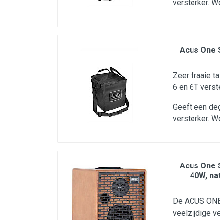
versterker. W
Acus One 
Zeer fraaie t
6 en 6T verste
Geeft een de
versterker. W
Acus One 
40W, na
De ACUS ONE
veelzijdige v