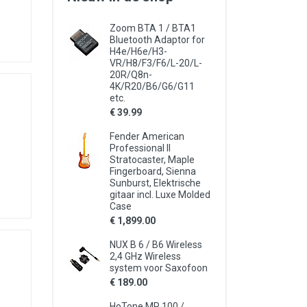
Zoom BTA 1 / BTA1
Bluetooth Adaptor for
H4e/H6e/H3-
VR/H8/F3/F6/L-20/L-
20R/Q8n-
4K/R20/B6/G6/G11
etc.
€ 39.99
Fender American
Professional II
Stratocaster, Maple
Fingerboard, Sienna
Sunburst, Elektrische
gitaar incl. Luxe Molded
Case
€ 1,899.00
NUX B 6 / B6 Wireless
2,4 GHz Wireless
system voor Saxofoon
€ 189.00
HoTone MP 100 /