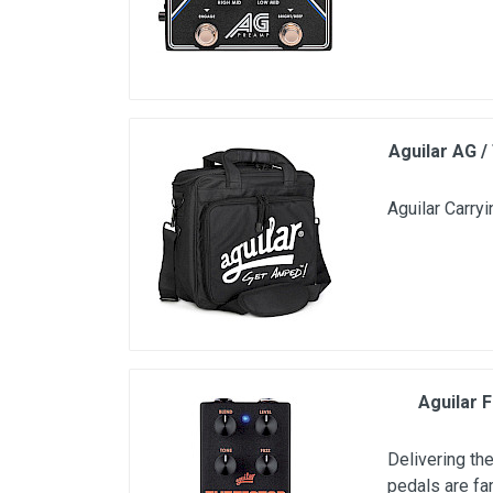
Aguilar AG /
Aguilar Carry
Aguilar 
Delivering th
pedals are fa