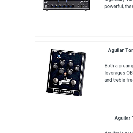
powerful, the
Aguilar To
Both a pream
leverages OBP
and treble fr
Aguilar