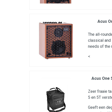
Microfoons
Studio & Recording
Acus On
Drums & Percussie
DJ gear
The all-round
Blaasinstrumenten
classical and
needs of the
Algemeen & Overig
<
OPRUIMING VOT MET DEN
PRÖTTEL
Acus One 
Zeer fraaie t
5 en 5T verste
Geeft een de