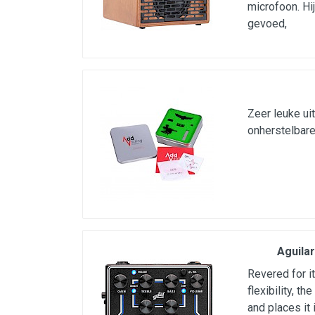
microfoon. Hi
gevoed,
Zeer leuke ui
onherstelbare
Aguila
Revered for i
flexibility, 
and places it