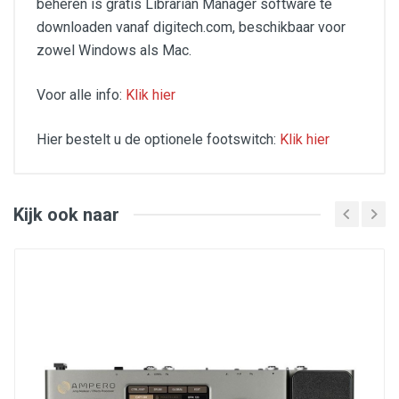
beheren is gratis Librarian Manager software te
downloaden vanaf digitech.com, beschikbaar voor
zowel Windows als Mac.
Voor alle info:
Klik hier
Hier bestelt u de optionele footswitch:
Klik hier
12 selecteerbare muziekstijlen en 12 variaties per stijl,
Tot 5 onderdelen per nummer, Programmeerbare
intensiteit van de secties en de structuren,
Onafhankelijk volume voor bas, drum en loops
Kijk ook naar
12 Music Genres To Choose From
12 Styles Selectable Per Genre
Can Learn Up To 5 Different Parts Per Song
Programmable Song Part Intensities For Creating
Song Dynamics
Programmable Song Part Sequencer
3 Bass Line Modes
Built-in Looper With Unlimited Overdubs
Adjustable Tempo With Audiolastic Time
Stretching & Quick Selection Of Alternate Time
Interpretation