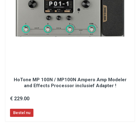
Independently Adjustable Level Controls For
Bass, Drums, & Loops
Built-In Guitar Effects Designed For Each Genre
Amp & Mixer Outputs
FX Loop For Connecting External Effect Pedals
1/8" (3.5 mm) Mini Headphone Output With
Headphone Level Control
Up To 12 Songs With Loops Can Be Stored To A
Micro SD Card (Included)
Additional Hands-Free Control Available Using An
Optional DigiTech FS3X Footswitch
HoTone MP 100N / MP100N Ampero Amp Modeler
Dual Soft Touch Vacuum Switches
and Effects Processor inclusief Adapter !
Rugged Design
Included Power Adapter
€ 229.00