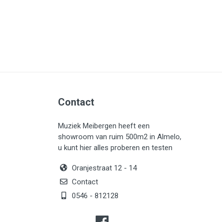
Microfoons
Studio & Recording
Drums & Percussie
DJ gear
Blaasinstrumenten
Algemeen & Overig
Contact
OPRUIMING VOT MET DEN
PRÖTTEL
Muziek Meibergen heeft een
showroom van ruim 500m2 in Almelo,
u kunt hier alles proberen en testen
Oranjestraat 12 - 14
Contact
0546 - 812128