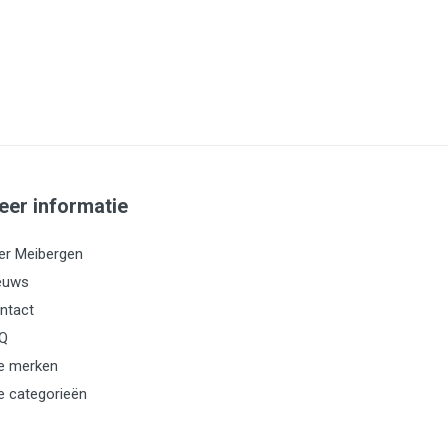
eer informatie
er Meibergen
euws
ntact
Q
le merken
le categorieën