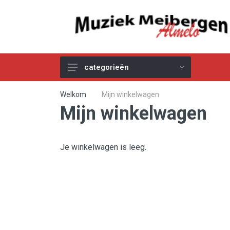
categorieën
Akoestische Gitaren
Welkom
Mijn winkelwagen
Mijn winkelwagen
Elektrische & Basgitaren
Gitaar & Basversterkers
Gitaareffecten
Je winkelwagen is leeg.
Toetsinstrumenten
Pro Audio
Kabels
Snaren