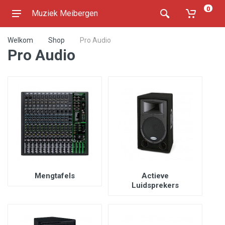
0
Muziek Meibergen
Welkom
Shop
Pro Audio
Pro Audio
Mengtafels
Actieve
Luidsprekers