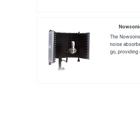
Microfoons
Studio & Recording
Nowsonic
Drums & Percussie
The Nowsonic 
DJ gear
noise absorbe
Blaasinstrumenten
go, providing
Algemeen & Overig
OPRUIMING VOT MET DEN
PRÖTTEL