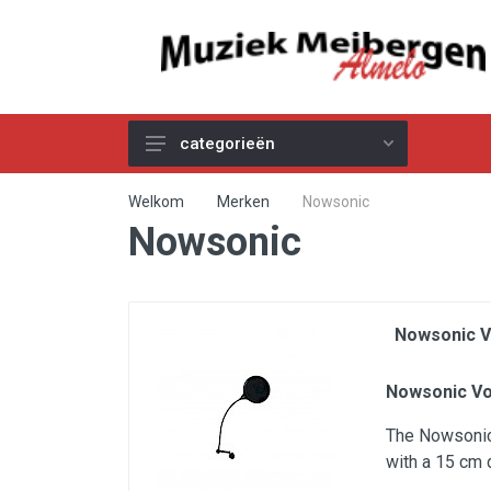
categorieën
Akoestische Gitaren
Welkom
Merken
Nowsonic
Nowsonic
Elektrische & Basgitaren
Gitaar & Basversterkers
Gitaareffecten
Nowsonic V
Toetsinstrumenten
Pro Audio
Nowsonic Vo
Kabels
The Nowsonic 
with a 15 cm 
Snaren