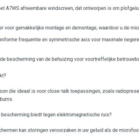
t A7WS afneembare windscreen, dat ontworpen is om plofgeluid
 voor gemakkelijke montage en demontage, waardoor u de micr
, uniforme frequentie en symmetrische axis voor maximale negere
de bescherming van de behuizing voor voortreffelijke betrouwba
kt?
 die ideaal is voor close-talk toepassingen, zoals radiopresent
albums.
e bescherming biedt tegen elektromagnetische ruis?
ermen kan storingen veroorzaken in uw geluid als de microfoon o