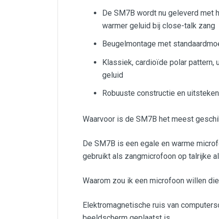
De SM7B wordt nu geleverd met he
warmer geluid bij close-talk zang
Beugelmontage met standaardmoer
Klassiek, cardioïde polar pattern
geluid
Robuuste constructie en uitsteken
Waarvoor is de SM7B het meest geschi
De SM7B is een egale en warme microfoon
gebruikt als zangmicrofoon op talrijke 
Waarom zou ik een microfoon willen di
Elektromagnetische ruis van computersch
beeldscherm geplaatst is.