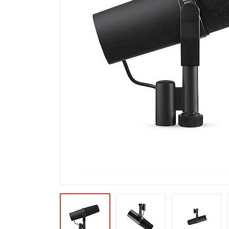
Microfoons
Studio & Recording
Drums & Percussie
DJ gear
Blaasinstrumenten
Algemeen & Overig
OPRUIMING VOT MET DEN
PRÖTTEL