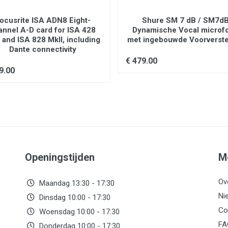
 proceed as follows:
ocusrite ISA ADN8 Eight-
Shure SM 7 dB / SM7d
.
annel A-D card for ISA 428
Dynamische Vocal microf
 washers, the outer brass washers, and the brass sleeves.
 and ISA 828 MkII, including
met ingebouwde Voorverste
. Be careful not to lose the washers still on the microphone.
Dante connectivity
it back onto the bolts over the brass and plastic washers still on the
€ 479.00
 microphone, and the Shure logo on the back of the microphone is ri
hey are seated properly within the inner washers.
9.00
e lock washers and the fitted washers.
ten the microphone at the desired angle.
hold the microphone in position, one or both of the brass sleeves may
Openingstijden
M
Ov
Maandag 13:30 - 17:30
Ni
Dinsdag 10:00 - 17:30
Co
Woensdag 10:00 - 17:30
FA
Donderdag 10:00 - 17:30