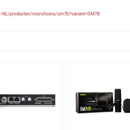
nl-NL/producten/microfoons/sm7b?variant=SM7B
esponse voor een buitengewoon heldere en natuurlijke weergave van
sence boost) controles met grafisch display van responsinstelling
netische ruis, geoptimaliseerd voor bescherming tegen breedbandi
 verwijdert vrijwel alle overdracht van mechanische geluiden
extra bescherming tegen het geluid van adem zelfs voor close-up za
A7WS afneembare windscreen, dat ontworpen is om plofgeluiden te 
oor gemakkelijke montage en demontage, waardoor u de microfoon
uniforme frequentie en symmetrische axis voor maximale negeren en mi
 bescherming van de behuizing voor voortreffelijke betrouwbaarheid
ehoudt de natuurlijke schoonheid van het geluid. Met zijn gedetaill
ming aan zonder ook maar iets in te leveren aan kwaliteit en helderh
van de microfooncartridge
er en afdekplaatje voor de schakelaars
(presence boost) voor meer controle met grafische weergave van f
equentieweergave voor een uitzonderlijk cleane en natuurlijke repr
htbij (close-miking van instrumenten), wanneer warme en soepele fr
stand or hung from a boom. It is shipped in the boom mounting con