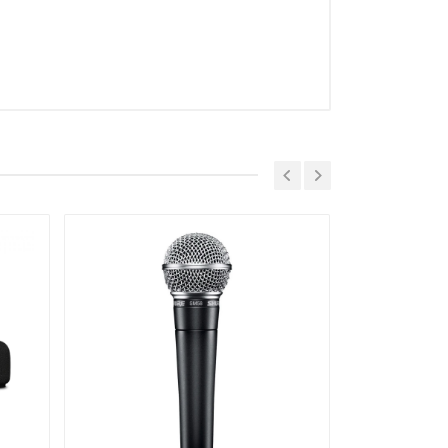
 zowel muziek als spraak
nterferentie van computerschermen
ng of spraak overbodig wordt
verminderen, en hij geeft een warmer
 nauwkeurig kunt positioneren
nimale kleuring van off-axis geluid
.
eerde audioprofiel kunnen woorden ver
eid.
requentieweergave
oductie van muziek en stemmen
equenties een must zijn
figuration. To set up the SM7B in the