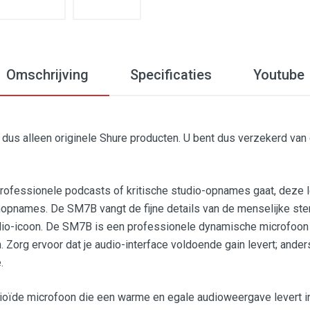
Omschrijving
Specificaties
Youtube
en dus alleen originele Shure producten. U bent dus verzekerd van
 professionele podcasts of kritische studio-opnames gaat, dez
opnames. De SM7B vangt de fijne details van de menselijke stem
audio-icoon. De SM7B is een professionele dynamische microfoon
n. Zorg ervoor dat je audio-interface voldoende gain levert; an
.
oïde microfoon die een warme en egale audioweergave levert in