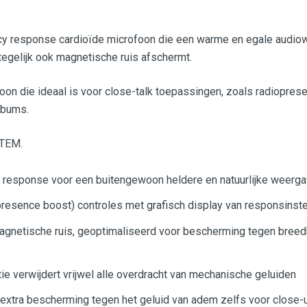
y response cardioïde microfoon die een warme en egale audiowe
tegelijk ook magnetische ruis afschermt.
 die ideaal is voor close-talk toepassingen, zoals radiopresent
albums.
TEM.
 response voor een buitengewoon heldere en natuurlijke weerg
resence boost) controles met grafisch display van responsinste
agnetische ruis, geoptimaliseerd voor bescherming tegen breed
ie verwijdert vrijwel alle overdracht van mechanische geluiden
r extra bescherming tegen het geluid van adem zelfs voor close