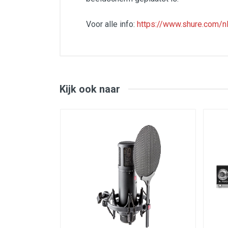
Voor alle info:
https://www.shure.com/
Vlakke, breed spectrum frequency r
Bas roll-off en middenspectrum (pre
Verbeterde negering van elektromag
Interne air suspension shockisolatie
Zeer effectief plopfilter waardoor 
De SM7B wordt nu geleverd met het 
Kijk ook naar
geluid bij close-talk zang
Beugelmontage met standaardmoer v
Klassiek, cardioïde polar pattern, 
Robuuste constructie en uitstekende
De brede frequentieweergave van de SM7B b
reiken, maar ze komen altijd op hun bestem
Extra sterke constructie ter bescherming 
Inclusief verwisselbaar close-talk windfilt
Reduceert storing van luide bronnen
Bass roll-off en nadruk op middengebied 
Dynamische cartridge met vlakke, brede fr
Ook geschikt voor studio-opnames van dic
The SM7B can be mounted on a microphone 