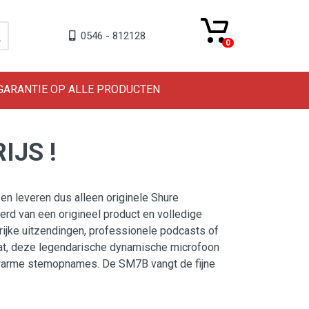
0546 - 812128
0
 GARANTIE OP ALLE PRODUCTEN
IJS !
r en leveren dus alleen originele Shure
erd van een origineel product en volledige
grijke uitzendingen, professionele podcasts of
at, deze legendarische dynamische microfoon
 warme stemopnames. De SM7B vangt de fijne