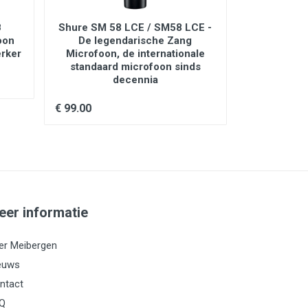
B
Shure SM 58 LCE / SM58 LCE -
sE Elect
oon
De legendarische Zang
SE4400A mul
rker
Microfoon, de internationale
compact
standaard microfoon sinds
 microphone. The bracket should fit so the
decennia
ght-side up.
€ 489.00
€ 99.00
 not be properly seated within all the
eer informatie
er Meibergen
euws
ntact
Q