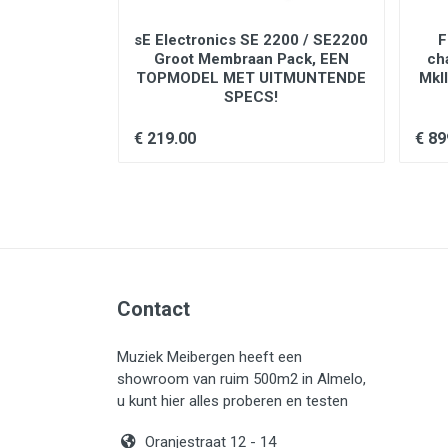
microphone stand mounting configuration,
fessioneel
sE Electronics SE 2200 / SE2200
F
Remove tightening nuts on the sides
VOORRAAD
Groot Membraan Pack, EEN
ch
Remove the fitted washers, the lock
TOPMODEL MET UITMUNTENDE
MkII
Slide the bracket off the microphone
SPECS!
Invert and rotate the bracket. Slide 
XLR connector faces the rear of the
Replace the brass sleeves. Be sure t
€ 219.00
€ 89
Replace the outer brass washers, th
Replace the tightening nuts and tigh
NOTE: If the tightening nuts do not 
washers.
Contact
Muziek Meibergen heeft een
showroom van ruim 500m2 in Almelo,
u kunt hier alles proberen en testen
Oranjestraat 12 - 14