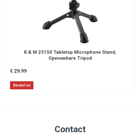
Included in the X1 S Studio Bundle
Provides stellar performance and ease-of-use
Lightweight vented body and efficient, redesigned
clamp assembly
K & M 23150 Tabletop Microphone Stand,
Opvouwbare Tripod
€ 29.99
Contact