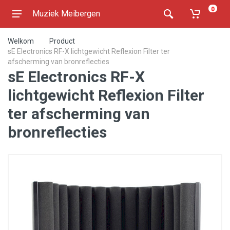
0
Muziek Meibergen
Welkom
Product
sE Electronics RF-X lichtgewicht Reflexion Filter ter
afscherming van bronreflecties
sE Electronics RF-X
lichtgewicht Reflexion Filter
ter afscherming van
bronreflecties