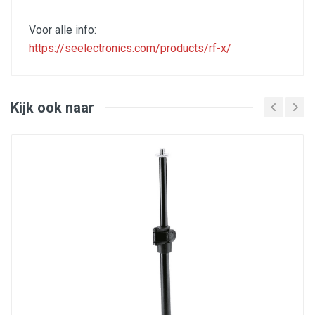
Voor alle info:
https://seelectronics.com/products/rf-x/
RF-X Clamp Assembly:
The RF-X clamp is very simple to assemble. The clamp
is fitted with a small threaded piece that attaches the
Kijk ook naar
clamp to your microphone stand. It is recommended
that you attach the clamp to your stand first. The filter
is then fixed to the vertical section using the two bolts
supplied. These can be loosened at any time to adjust
the height of the filter. Finally, attach your microphone
clip or shock mount to the remaining vertical bar. This
can also be adjusted at any time to vary the position of
your microphone within the filter.
Proven four-layer acoustic filter design
Multi-layer to ensure almost zero sound
coloration
Capture a great-sounding recording anywhere
Just like the RF Pro and RF SPACE, each RF-X is
assembled by hand in the sE factory
Now available in multiple finishes