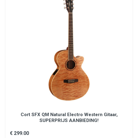
Cutaway : Ja
Elektronica : DirectLâg GT2 (Volume, égaliseur 3-
bandes, accordeur, phase)
Formaat : Auditorium
Gewicht (kg) : 3,10 kg
Hals : okoumé
Hardware : satijnzwart
Kop : Brown BrankoWood
Kleuren : natuurlijk
Mechanieken : Gegoten, verhouding 1:18
Nut : Zwart grafiet wedge / 72 mm & 43 mm
Originele snaren : Bronze 80/20 Light 12-53
Radius : 350 mm
Rug en zijkanten : Sapelli Open Pore
Schaal (mm) : 650 mm
Snaren : metaal
Toets : Brown BrankoWood
Truss Rod : Double-action
Type fret : Medium Silver Nickel
Cort SFX QM Natural Electro Western Gitaar,
SUPERPRIJS AANBIEDING!
€ 299.00