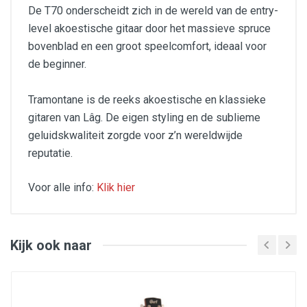
De T70 onderscheidt zich in de wereld van de entry-
level akoestische gitaar door het massieve spruce
bovenblad en een groot speelcomfort, ideaal voor
de beginner.
Tramontane is de reeks akoestische en klassieke
gitaren van Lâg. De eigen styling en de sublieme
geluidskwaliteit zorgde voor z’n wereldwijde
reputatie.
Voor alle info:
Klik hier
Aantal snaren : 6
Afmetingen (mm) : 1060 x 485 x 135
Afwerking : satijn
Aantal frets : 20
Kijk ook naar
Bovenblad : Massieve Engelmann Spruce
Bracing : X
Breedte Aantal de kam : 43 mm
Brug : Brown Brankowood
Categorie : Elektro-akoestische folk