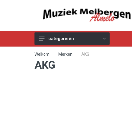
categorieën
Akoestische Gitaren
Welkom
Merken
AKG
AKG
Elektrische & Basgitaren
Gitaar & Basversterkers
Gitaareffecten
Toetsinstrumenten
Pro Audio
Kabels
Snaren