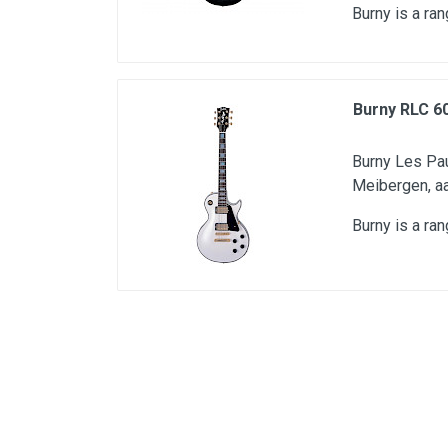
Burny is a ra
Microfoons
Studio & Recording
Drums & Percussie
Burny RLC 6
DJ gear
Blaasinstrumenten
Burny Les Pau
Meibergen, aa
Algemeen & Overig
Burny is a ra
OPRUIMING VOT MET DEN
PRÖTTEL