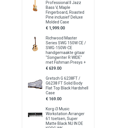
Professional II Jazz
Bass V, Maple
Fingerboard, Roasted
Pine inclusief Deluxe
Molded Case
€ 1,999.00
Richwood Master
Series SWG 150W CE /
SWG-150W-CE
handgemaakte gitaar
"Songwriter R WIDE"
met Fishman Presys +
€ 639.00
Gretsch G 6238FT /
G6238 FT Solid Body
Flat Top Black Hardshell
Case
€ 169.00
Korg i3 Music
Workstation Arranger
61 toetsen, Super
Matte Black NU IN DE