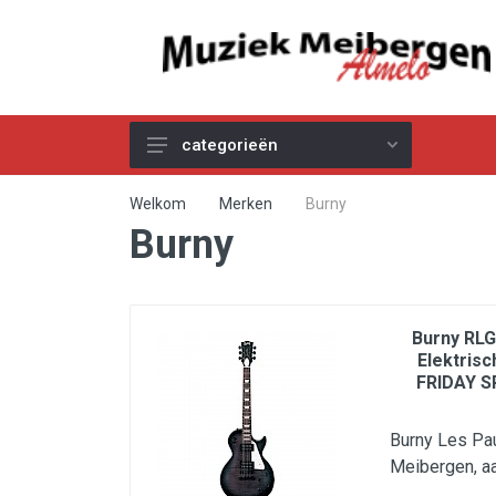
categorieën
Akoestische Gitaren
Welkom
Merken
Burny
Burny
Elektrische & Basgitaren
Gitaar & Basversterkers
Gitaareffecten
Burny RLG
Toetsinstrumenten
Elektris
FRIDAY S
Pro Audio
Kabels
Burny Les Pau
Meibergen, aa
Snaren