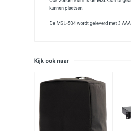
Ook zonder klem is de MSL-504 te gebru
kunnen plaatsen.
De MSL-504 wordt geleverd met 3 AAA ba
Schakelbare verlichting
inclusief batterijen
inclusief usb kabel
prima kwaliteit
Kijk ook naar