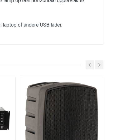
e lamp op een horizontaal oppervlak te
 laptop of andere USB lader.