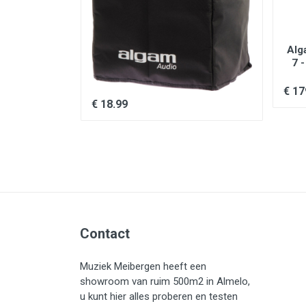
g & Meyer
Algam Audio TR 12 BT Cover /
Alg
ndaard
TR12BT Cover, Beschermhoes
7 
Zwart
voor TR 12 BT
€ 17
€ 18.99
Contact
Muziek Meibergen heeft een
showroom van ruim 500m2 in Almelo,
u kunt hier alles proberen en testen