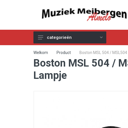
categorieën
Akoestische Gitaren
Welkom
Product
Boston MSL 504 / MSL504 
Boston MSL 504 / M
Elektrische & Basgitaren
Gitaar & Basversterkers
Lampje
Gitaareffecten
Toetsinstrumenten
Pro Audio
Kabels
Snaren