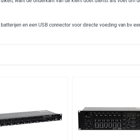
iken, want de onderkant van de klem doet dienst als voet om d
tterijen en een USB connector voor directe voeding van bv een