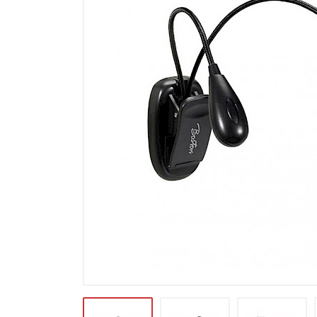
Microfoons
Studio & Recording
Drums & Percussie
DJ gear
Blaasinstrumenten
Algemeen & Overig
OPRUIMING VOT MET DEN
PRÖTTEL