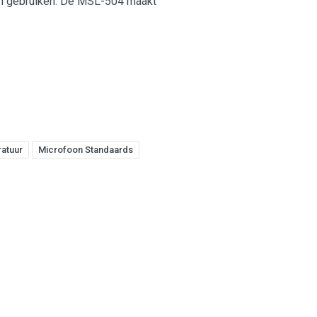
 en gebruiken. De MSL-504 maakt
atuur
Microfoon Standaards