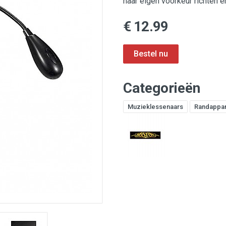
naar eigen voorkeur richten
€ 12.99
Categorieën
Muzieklessenaars
Randappar