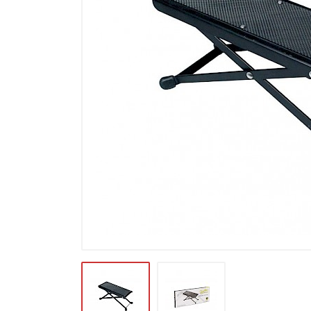
Microfoons
Studio & Recording
Drums & Percussie
DJ gear
Blaasinstrumenten
Algemeen & Overig
OPRUIMING VOT MET DEN
PRÖTTEL