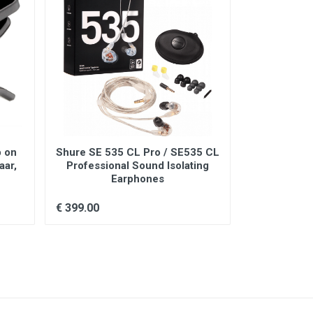
p on
Shure SE 535 CL Pro / SE535 CL
Hercules G
aar,
Professional Sound Isolating
Universele 
Earphones
standaard 
System P
€ 399.00
€ 44.99