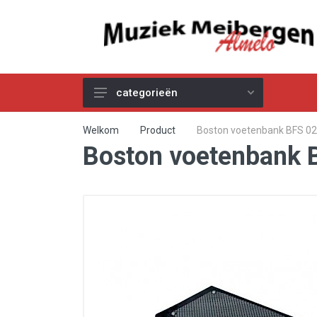
categorieën
Akoestische Gitaren
Welkom
Product
Boston voetenbank BFS 02
Boston voetenbank B
Elektrische & Basgitaren
Gitaar & Basversterkers
Gitaareffecten
Toetsinstrumenten
Pro Audio
Kabels
Snaren