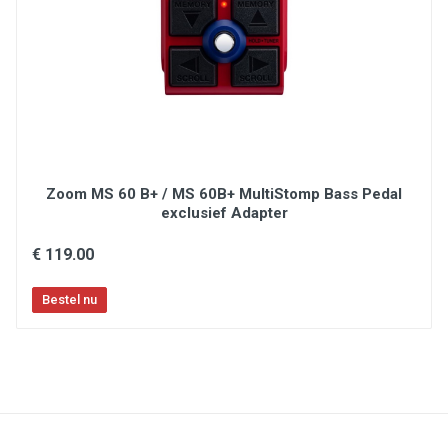
send
Chassis Material: Metal
Power Supply (external power required):
PS0913DC-04 (US, JA, EU, AU, UK)
WORDT ZONDER VOEDING GELEVERD MAAR
WERKT OP VRIJWEL ELKE 9 VOLT ADAPTER !
Zoom MS 60 B+ / MS 60B+ MultiStomp Bass Pedal
exclusief Adapter
€ 119.00