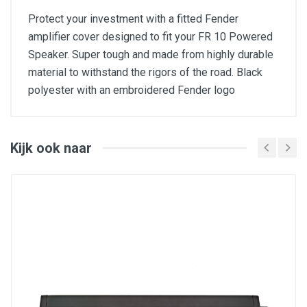
Protect your investment with a fitted Fender
amplifier cover designed to fit your FR 10 Powered
Speaker. Super tough and made from highly durable
material to withstand the rigors of the road. Black
polyester with an embroidered Fender logo
Black polyester cover
Designed to fit Tone Master FR-10 Powered
Speaker
Height: 16-16/16"
Kijk ook naar
Width: 19-19/32"
Depth: 10-1/16"
LEVERING: Exclusief versterker