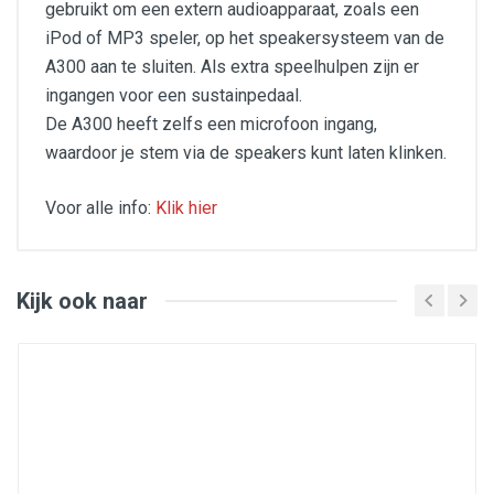
gebruikt om een extern audioapparaat, zoals een
iPod of MP3 speler, op het speakersysteem van de
A300 aan te sluiten. Als extra speelhulpen zijn er
ingangen voor een sustainpedaal.
De A300 heeft zelfs een microfoon ingang,
waardoor je stem via de speakers kunt laten klinken.
Voor alle info:
Klik hier
Specificaties:
Klavier: 61 aanslaggevoelige toetsen
Display: LCD
Kijk ook naar
Polyfonie: 64
Klanken: 618
Begeleidingen/Styles: 200+10 users
Registraties: 48
Songs: 150+5 users
Demo: 5
Opname: 5 tracks + begeleiding
Aansluitingen: DC-power, Hoofdtelefoon (6,3 mm jack),
Sustain (6,3 mm jack), USB, Microfoon (6,3 mm jack),
Aux-In/Aux out (6,3 mm stereo jack)