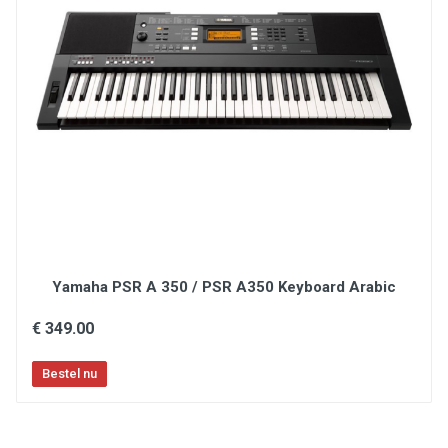
MIDI: USB-MIDI
Netvoeding: DC 12 volt/2000mA of 6 AA batteries
Speakers: 2 x 35 watt, 4 Ohm
Afmetingen: 970 x 370 x 142 mm (bxdxh)
Gewicht: 6,75 kg zonder batterijen
Meegeleverd: Stroomadapter (MAD 12/2000),
bladmuziekhouder, handleiding
Yamaha PSR A 350 / PSR A350 Keyboard Arabic
€ 349.00