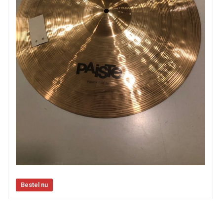
Paiste Alpha Series 20" Power Ride Cymbal
OPRUIMING NIEUWE BEKKENS !
HEMELVAARTSDAG/BLACK FRIDAY SPECIALE
AANBIEDING GELDIG TOT 31 DECEMBER 2026
€ 129.00