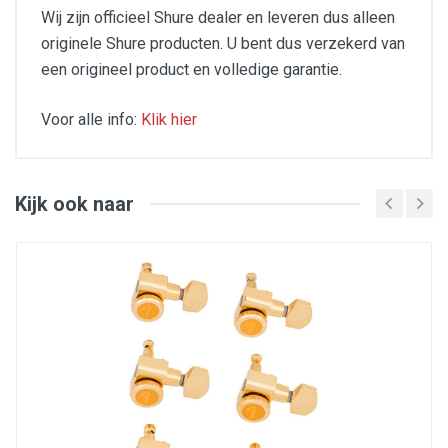
Wij zijn officieel Shure dealer en leveren dus alleen
originele Shure producten. U bent dus verzekerd van
een origineel product en volledige garantie.
Voor alle info:
Klik hier
All the Shure experience in professional nearfield
monitoring.
With over fifteen years of experience in designing in-ear
Kijk ook naar
headphones for stage professionals, Shure markets a
high-performance series called SE. With enhanced
sound insulation, the series comes in different models,
including one of the most sophisticated, the SE535,
which has three transducers, specifically designed to
immerse us intensely in a smooth and enveloping
sound wave!
An original look, solid construction, and total
comfort.
The headset, available in several finishes (black, silver,
bronze, etc.), is particularly well-looking here thanks to
its solid translucent plastic shell that reveals the