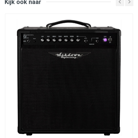
Kijk ook naar
Aan/uit schakelaar
In-/uitgangen: INPUT-aansluiting,
HEADPHONE/LINE OUT-aansluiting
Afmetingen (B x D x H): 380 x 260 x 170 mm
Gewicht: 4,8 kg
Toebehoren: netsnoer