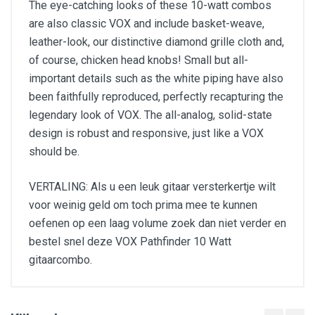
The eye-catching looks of these 10-watt combos
are also classic VOX and include basket-weave,
leather-look, our distinctive diamond grille cloth and,
of course, chicken head knobs! Small but all-
important details such as the white piping have also
been faithfully reproduced, perfectly recapturing the
legendary look of VOX. The all-analog, solid-state
design is robust and responsive, just like a VOX
should be.
VERTALING: Als u een leuk gitaar versterkertje wilt
voor weinig geld om toch prima mee te kunnen
oefenen op een laag volume zoek dan niet verder en
bestel snel deze VOX Pathfinder 10 Watt
gitaarcombo.
Uitgangsvermogen: 10 watt RMS aan 8 Ohm
Luidspreker: 1 x 6.5" VOX Bulldog speaker
Bedieningspaneel: Gain, Treble, Bass, Volume,
Clean-/Overdrive schakelaar