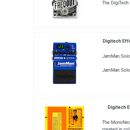
The DigiTech
Digitech Ef
JamMan Solo H
JamMan Solo 
Digitech 
The MonoNeon
created in co