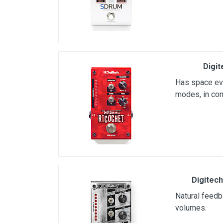
Digit
Has space eve
modes, in com
Digitech
Natural feedba
volumes.