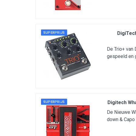
Microfoons
Studio & Recording
Drums & Percussie
DigiTec
SUPERPRIJS
DJ gear
Blaasinstrumenten
De Trio+ van 
gespeeld en g
Algemeen & Overig
OPRUIMING VOT MET DEN
PRÖTTEL
Digitech Wha
SUPERPRIJS
De Nieuwe Wh
down & Capo 