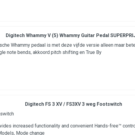
Digitech Whammy V (5) Whammy Guitar Pedal SUPERPRIJ
ische Whammy pedaal is met deze vijfde versie alleen maar bet
gle note bends, akkoord pitch shifting en True By
Digitech FS 3 XV / FS3XV 3 weg Footswitch
tswitch
vides increased functionality and convenient Hands-free™ con
 Models, Mode change