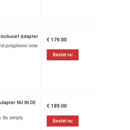
inclusief Adapter
€ 179.00
nd polyphonic note
Adapter NU IN DE
€ 189.00
s. By simply