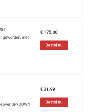
S !
€ 175.00
er geworden, met
€ 31.99
trol over UP/DOWN