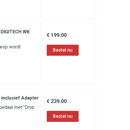
E DIGITECH WK
€ 199.00
aarop wordt
 inclusief Adapter
€ 239.00
pedaal met "Drop