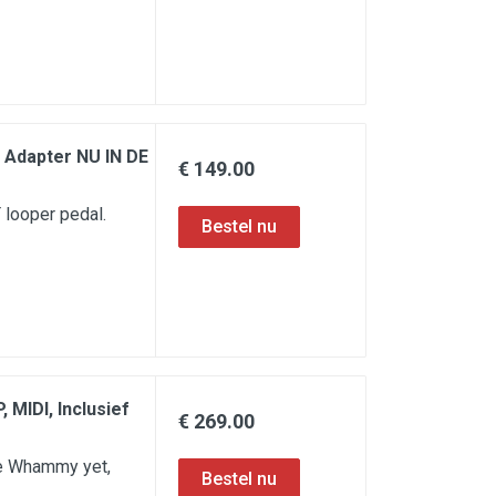
 Adapter NU IN DE
€ 149.00
 looper pedal.
MIDI, Inclusief
€ 269.00
e Whammy yet,