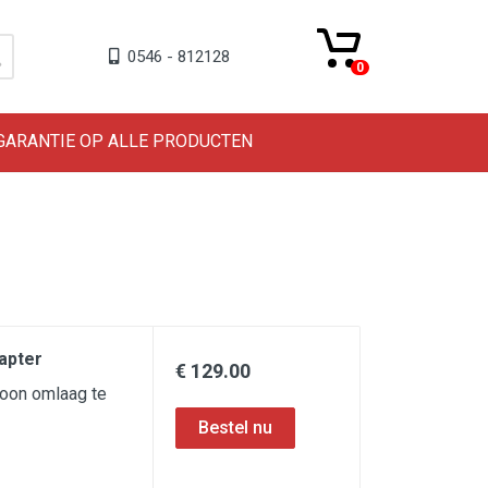
0546 - 812128
0
 GARANTIE OP ALLE PRODUCTEN
apter
€ 129.00
foon omlaag te