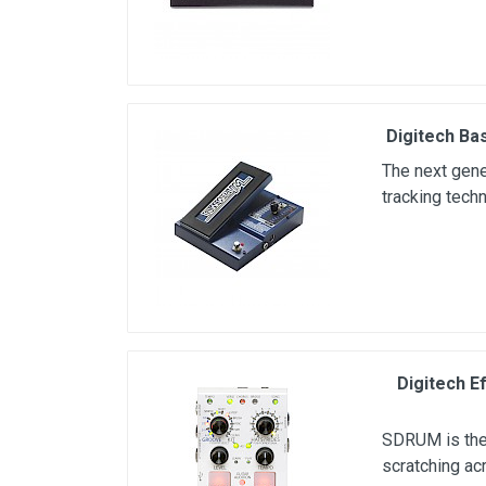
Digitech Ba
The next gen
tracking techn
Digitech E
SDRUM is the 
scratching ac