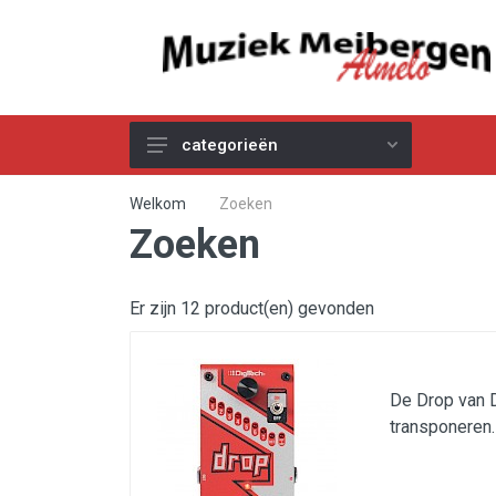
categorieën
Akoestische Gitaren
Welkom
Zoeken
Zoeken
Elektrische & Basgitaren
Gitaar & Basversterkers
Er zijn 12 product(en) gevonden
Gitaareffecten
Toetsinstrumenten
Pro Audio
De Drop van D
transponeren.
Kabels
Snaren