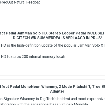
 FreqOut Natural Feedbac
fect Pedal JamMan Solo HD, Stereo Looper Pedal INCLUSIEF
DIGITECH WK SUMMERDEALS VERLAAGD IN PRIJS!
D is the high-definition update of the popular JamMan Solo XT
HD features 200 internal memory locati
Effect Pedal MonoNeon Whammy, 2 Mode Pitchshift, True BP, 
Adapter
 Signature Whammy is DigiTech’s boldest and most expressiv
llaboration with the sensational bass virtuoso MonoNe