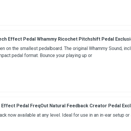
ech Effect Pedal Whammy Ricochet Pitchshift Pedal Exclus
n on the smallest pedalboard. The original Whammy Sound, incl
pact pedal format. Bounce your playing up or
 Effect Pedal FreqOut Natural Feedback Creator Pedal Exc
ck now available at any level. Ideal for use in an in-ear setup o