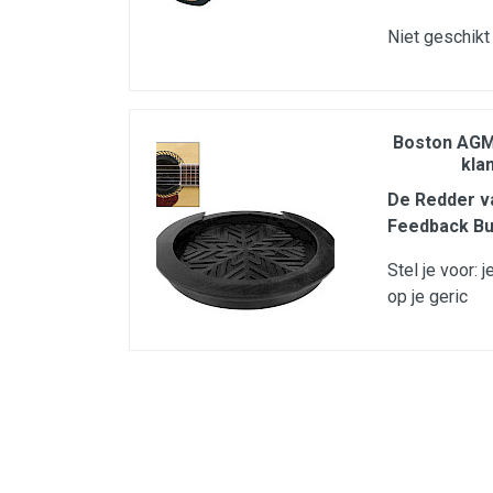
Microfoons
Niet geschikt
Studio & Recording
Drums & Percussie
DJ gear
Boston AGM
kla
Blaasinstrumenten
De Redder v
Algemeen & Overig
Feedback Bu
OPRUIMING VOT MET DEN
Stel je voor: 
PRÖTTEL
op je geric