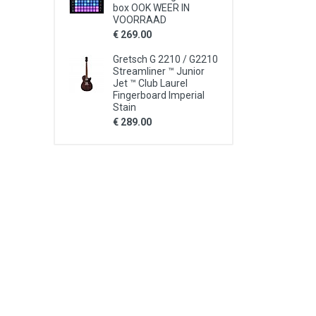
box OOK WEER IN
VOORRAAD
€ 269.00
Gretsch G 2210 / G2210
Streamliner ™ Junior
Jet ™ Club Laurel
Fingerboard Imperial
Stain
€ 289.00