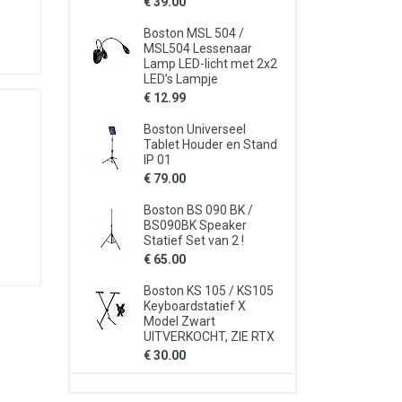
€ 39.00
Boston MSL 504 /
MSL504 Lessenaar
Lamp LED-licht met 2x2
LED’s Lampje
€ 12.99
Boston Universeel
Tablet Houder en Stand
IP 01
€ 79.00
Boston BS 090 BK /
BS090BK Speaker
Statief Set van 2 !
€ 65.00
Boston KS 105 / KS105
Keyboardstatief X
Model Zwart
UITVERKOCHT, ZIE RTX
€ 30.00