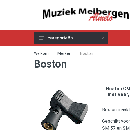
categorieën
Akoestische Gitaren
Welkom
Merken
Boston
Boston
Elektrische & Basgitaren
Gitaar & Basversterkers
Gitaareffecten
Boston GM
Toetsinstrumenten
met Veer,
Pro Audio
Boston maakt
Kabels
Geschikt voor
Snaren
SM 57 en SM