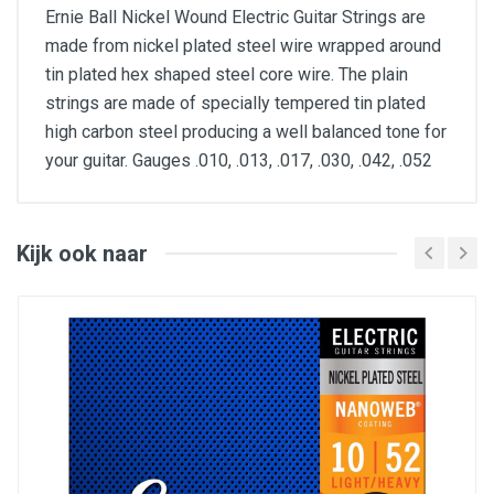
Ernie Ball Nickel Wound Electric Guitar Strings are
made from nickel plated steel wire wrapped around
tin plated hex shaped steel core wire. The plain
strings are made of specially tempered tin plated
high carbon steel producing a well balanced tone for
your guitar. Gauges .010, .013, .017, .030, .042, .052
Veel gebruikte snaren voor elektrische gitaar
.010, .013, .017, .030, .042, .052
Kijk ook naar