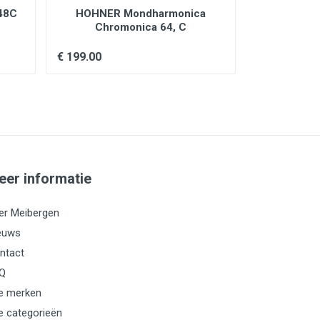
48C
HOHNER Mondharmonica
Belcanto 
Chromonica 64, C
Trem
€ 199.00
€ 9.99
eer informatie
er Meibergen
euws
ntact
Q
le merken
le categorieën