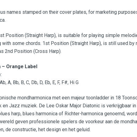
ous names stamped on their cover plates, for marketing purposes
ca.
1st Position (Straight Harp), is suitable for playing simple melod
g with some chords. 1st Position (Straight Harp), is still used by
 as 2nd Position (Cross Harp).
n – Orange Label
)
:
 A, Bb, B, C, Db, D, Eb, E, F, F#, Hi G
tonische mondharmonica met een majeur toonladder in 18 Toonsoor
k en Jazz muziek. De Lee Oskar Major Diatonic is verkrijgbaar i
blues harp, blues harmonica of Richter-harmonica genoemd, wor
 wereld geven professionele spelers de voorkeur aan de mondhar
n, de constructie, het design en het geluid.