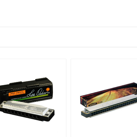
arp in B-flat (Bb).
gen: Low C, Low D, Low E, Low F, Low F#, G, Ab, A, Bb, B, C, Db, D, Eb,
 case
ekend om de goede prijs-kwaliteitverhouding. Ze zijn degelijk afg
a niet zal uitzetten als gevolg van vocht. Dit voorkomt schade aa
eegaan en de mondharmonica harder aangeblazen kan worden.
ctie, het design en het geluid maken de mondharmonica’s van Lee Oska