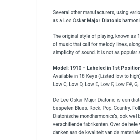
Several other manufacturers, using vari
as a Lee Oskar
Major Diatonic
harmoni
The original style of playing, known as 
of music that call for melody lines, alon
simplicity of sound, it is not as popular
Model: 1910 – Labeled in 1st Positio
Available in 18 Keys (Listed low to high
Low C, Low D, Low E, Low F, Low F#, G, Ab,
De Lee Oskar Major Diatonic is een dia
bespelen Blues, Rock, Pop, Country, Fol
Diatonische mondharmonica’s, ook wel 
verschillende fabrikanten. Over de hele
danken aan de kwaliteit van de materiale