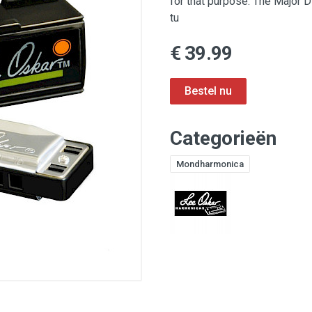
for that purpose. The Major 
tu
€ 39.99
Categorieën
Mondharmonica