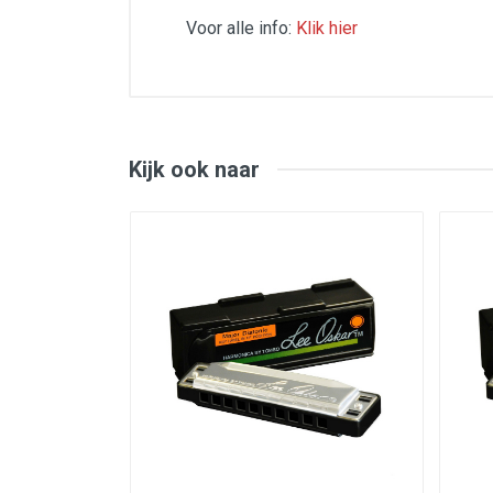
Voor alle info:
Klik hier
diatonische mondharmonica / blues h
Model: 1910 / Orange Label
toonladder: majeur
leverbaar in 18 verschillende stemmin
geleverd inclusief stevige kunststof
afmetingen: 114 x 38 x 31 mm
Kijk ook naar
gewicht: 96 gram
De mondharmonica’s van Lee Oskar staan b
kunststof frame waardoor de mondharmonic
stemplaten dikker waardoor ze langer m
De kwaliteit van de materialen, de constru
de gehele wereld.