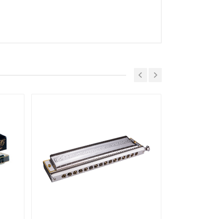
 E, F, F#, Hi G
ewerkt en hebben geen houten, maar een
n lippen en mondhoeken. Tevens zijn de
r geliefd bij professionele spelers over