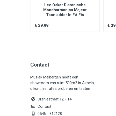
onische
Lee Oskar Diatonische
 Majeur
Mondharmonica Majeur
In D
Toonladder In F# Fis
€ 39.99
€ 39
Contact
Muziek Meibergen heeft een
showroom van ruim 500m2 in Almelo,
u kunt hier alles proberen en testen
Oranjestraat 12 - 14
Contact
0546 - 812128