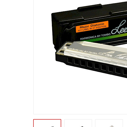
Microfoons
Studio & Recording
Drums & Percussie
DJ gear
Blaasinstrumenten
Algemeen & Overig
OPRUIMING VOT MET DEN
PRÖTTEL