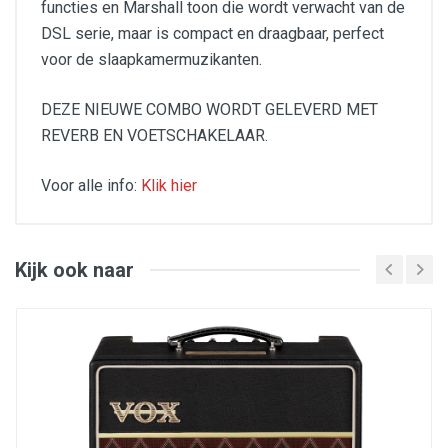
functies en Marshall toon die wordt verwacht van de
DSL serie, maar is compact en draagbaar, perfect
voor de slaapkamermuzikanten.
DEZE NIEUWE COMBO WORDT GELEVERD MET
REVERB EN VOETSCHAKELAAR.
Voor alle info:
Klik hier
met ingebouwde reverb
2 preamp buizen ECC83
1 poweramp buis : ECC82
Inclusief Footswitch Channel/Reverb
Kijk ook naar
Speaker : Celestion G8C-15 8"
Power schakelaar (1w>0,1w)
Gewicht en afmetingen : 7,9 kg - 360 x 340 x 215
mm