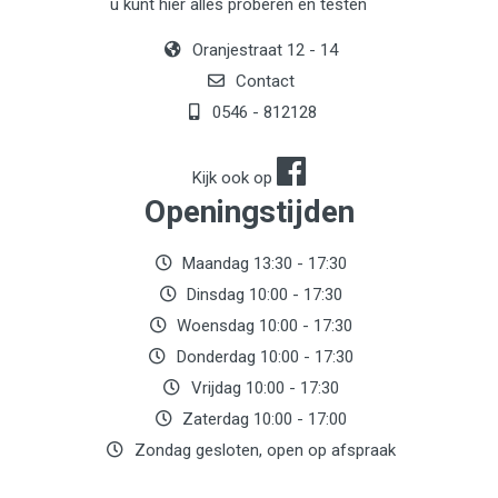
stelt je in staat om de controle over MIDI-compatibele
u kunt hier alles proberen en testen
hardware en software over te nemen - met of zonder
een computer. Aangepaste modi sturen tegelijkertijd
Oranjestraat 12 - 14
Midi-opdrachten naar software en hardware. De
Launchpad Pro Mk3 kan worden aangesloten op
Contact
verschillende hardware met behulp van de Midi In, Out
0546 - 812128
en Out 2 /Thru-poorten op 3,5 mm jack-connectoren.
Novation biedt ook toegang tot zijn Sound Collective &
Splice Sounds-programma's.
Kijk ook op
Openingstijden
Maandag 13:30 - 17:30
Dinsdag 10:00 - 17:30
Woensdag 10:00 - 17:30
Donderdag 10:00 - 17:30
Vrijdag 10:00 - 17:30
Zaterdag 10:00 - 17:00
Zondag gesloten, open op afspraak