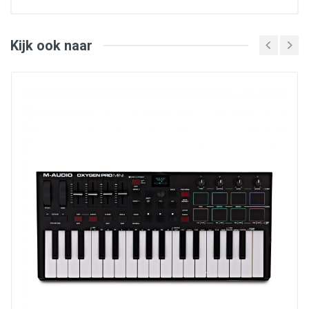
Uitgebreide Live integratie.
De Launchpad Pro Mk3 de ultieme controller voor het
produceren met Ableton Live. Het heeft speciale
knoppen die doen denken aan de workflow van Ableton
Kijk ook naar
Live. Start clips en scènes, krijg toegang tot de mixer,
randapparatuur en transport... maar ook quantiseren,
dupliceren en verdubbelen, allemaal zonder de muis aan
te raken. "Capture MIDI" zorgt er ook voor dat je nooit
een idee mist.
Het ultieme sequentiestation.
Het realiseren van je creaties is geen uitdaging meer
dankzij de autonome 4-sporen polyfone sequencer (32
stappen). Het rangschikken van virtuele instrumenten
en het direct opnemen van patronen in Ableton Live-
clips wordt een tweede natuur. Maar waar de
Launchpad Pro Mk3 uitblinkt, is het aansturen van
externe Midi-apparaten (synths, drummachines, enz.).
De functies zijn ultra compleet; Waarschijnlijkheid ,
mutatie , synchronisatiesnelheid en afspeelvolgorde en
zorgen ervoor dat patronen on-the-fly kunnen worden
getransformeerd. Patronen kunnen aan elkaar worden
gekoppeld en aan Scenes worden toegewezen om
complete songs te creëren.