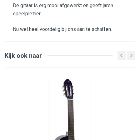
De gitaar is erg mooi afgewerkt en geeft jaren
speelplezier.
Nu wel heel voordelig bij ons aan te schaffen.
3/4 Model voor kids en volwassenen als
reisgitaar
Bovenblad: spruce
Rug en zijkanten: sapele
Kijk ook naar
Hals: mahonie
Toets: laurier
Brug: laurier
Vergulde mechanieken, zwarte knoppen