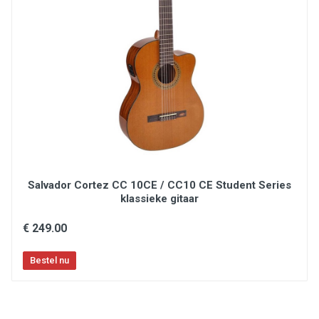
elektronica: Fishman Presys I met ingebouwd
stemapparaat
strings: Savarez 500 AJ
Salvador Cortez CC 10CE / CC10 CE Student Series
klassieke gitaar
€ 249.00