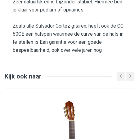
zeer natuurlijk en is bijzonder stabiel. Hiermee ben
je klaar voor podium of opnames.
Zoals alle Salvador Cortez gitaren, heeft ook de CC-
60CE een halspen waarmee de curve van de hals in
te stellen is Een garantie voor een goede
bespeelbaarheid, ook over vele jaren nog.
bovenblad: massief Canadees ceder
zij – en achterkant: Indisch palissander
hals: mahonie
toets en brug: Indisch palissander
Kijk ook naar
topkam en brugbeentje: echt been
mensuur lengte: 650mm
halsverbinding: Spaanse hiel
topkam breedte: 52mm
breedte hals op 12e fret: 61mm
schouders klankkast: 288mm
taille klankkast: 248mm
onderbreedte klankkast: 371mm
lengte klankkast: 484mm
diepte klankkast: 100mm
afwerking: hoogglans