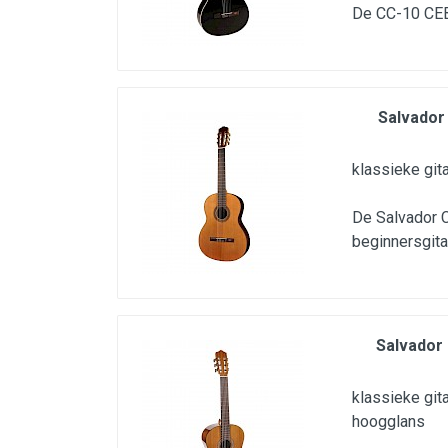
De CC-10 CEB
Salvador
klassieke git
De Salvador C
beginnersgita
Salvador 
klassieke git
hoogglans