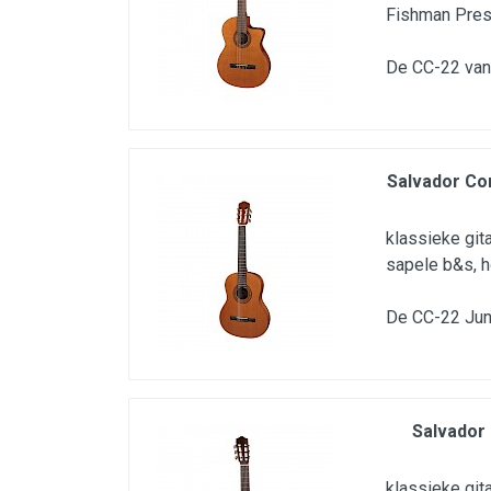
Fishman Presy
De CC-22 van 
Salvador Cor
klassieke gita
sapele b&s, 
De CC-22 Juni
Salvador 
klassieke git