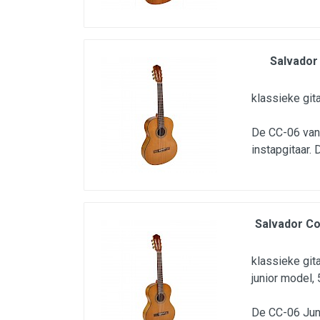
Microfoons
Studio & Recording
Salvador
Drums & Percussie
DJ gear
klassieke gita
Blaasinstrumenten
De CC-06 van 
Algemeen & Overig
instapgitaar.
OPRUIMING VOT MET DEN
PRÖTTEL
Salvador Co
klassieke gita
junior model
De CC-06 Juni