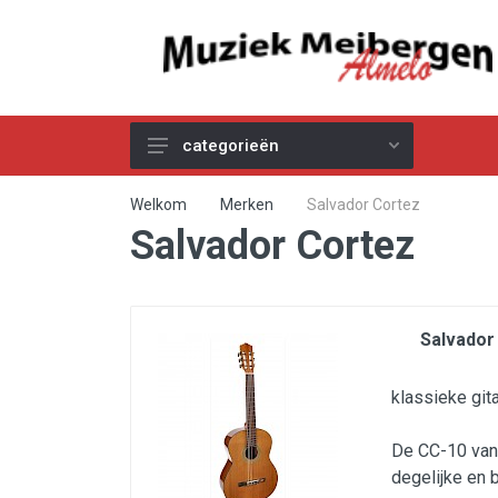
categorieën
Akoestische Gitaren
Welkom
Merken
Salvador Cortez
Salvador Cortez
Elektrische & Basgitaren
Gitaar & Basversterkers
Gitaareffecten
Salvador
Toetsinstrumenten
Pro Audio
klassieke git
Kabels
De CC-10 van 
Snaren
degelijke en 