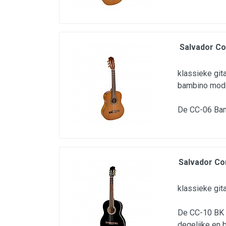
Salvador Co
klassieke gita
bambino mod
De CC-06 Bam
Salvador Co
klassieke git
De CC-10 BK v
degelijke en 