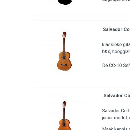
Salvador Co
klassieke git
b&s, hooggla
De CC-10 Seño
Salvador Co
Salvador Cort
junior model,
Maak kennis 