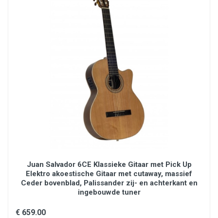
upper bout : 288mm
waist : 248mm
lower bout : 371mm
body length : 484mm
body depth : 100mm
cutaway
finish: highgloss
Juan Salvador 6CE Klassieke Gitaar met Pick Up
Elektro akoestische Gitaar met cutaway, massief
Ceder bovenblad, Palissander zij- en achterkant en
ingebouwde tuner
€ 659.00