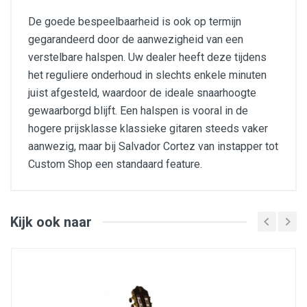
De goede bespeelbaarheid is ook op termijn
gegarandeerd door de aanwezigheid van een
verstelbare halspen. Uw dealer heeft deze tijdens
het reguliere onderhoud in slechts enkele minuten
juist afgesteld, waardoor de ideale snaarhoogte
gewaarborgd blijft. Een halspen is vooral in de
hogere prijsklasse klassieke gitaren steeds vaker
aanwezig, maar bij Salvador Cortez van instapper tot
Custom Shop een standaard feature.
bovenblad : massief ceder
zij- en achterblad : sapele
hals: mahonie
toets en brug: black walnut/juglans nigra
Kijk ook naar
mensuur : 650mm
halsverbinding : Spaanse hiel
topkam breedte : 52mm
12e fret breedte : 61mm
pickup: Fishman Presys I, volume, contour, phase and
tuner