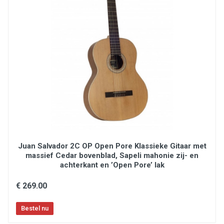
lower bout width 371 mm
body length 484 mm
body depth 100 mm
soundhole diameter 88 mm
finish satin
Juan Salvador 2C OP Open Pore Klassieke Gitaar met
massief Cedar bovenblad, Sapeli mahonie zij- en
achterkant en ’Open Pore’ lak
€ 269.00