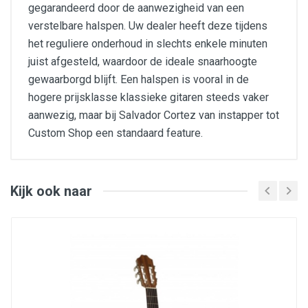
gegarandeerd door de aanwezigheid van een
verstelbare halspen. Uw dealer heeft deze tijdens
het reguliere onderhoud in slechts enkele minuten
juist afgesteld, waardoor de ideale snaarhoogte
gewaarborgd blijft. Een halspen is vooral in de
hogere prijsklasse klassieke gitaren steeds vaker
aanwezig, maar bij Salvador Cortez van instapper tot
Custom Shop een standaard feature.
top wood cedar
back and sides wood agathis
fingerboard wood black walnut/juglans nigra
bridge wood black walnut/juglans nigra
Kijk ook naar
scale length 650 mm
neck joint dovetail
truss rod dual action
top nut width 52 mm
12th fret neck width 62 mm
string spacing nut 44 mm
string spacing bridge61 mm
upper bout width 288 mm
waist width 248 mm