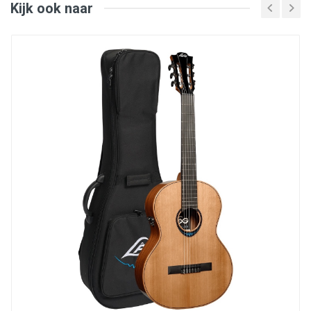
Neck joint : dovetail
Kijk ook naar
Topkam breedte : 52mm
12e fret breedte : 61mm
Upper bout : 275mm
Waist : 236mm
Lower bout : 369mm
Body length : 484mm
Body depth : 100mm