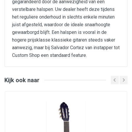
gegarandeerd door de aanwezigheid van een
verstelbare halspen. Uw dealer heeft deze tijdens
het reguliere onderhoud in slechts enkele minuten
juist afgesteld, waardoor de ideale snaarhoogte
gewaarborgd blijft. Een halspen is vooral in de
hogere prijsklasse klassieke gitaren steeds vaker
aanwezig, maar bij Salvador Cortez van instapper tot
Custom Shop een standaard feature.
bovenblad : ceder
zij- en achterblad : sapele
hals: mahonie
toets en brug: black walnut/juglans nigra
Kijk ook naar
mensuur : 650mm
neck joint : dovetail
topkam breedte : 52mm
12e fret breedte : 61mm
upper bout : 288mm
waist : 248mm
lower bout : 371mm
body length : 484mm
body depth : 100mm