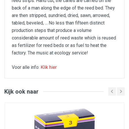
reed strips. Hand cut, the canes are carried on the
back of a man along the edge of the reed bed. They
are then stripped, sundried, dried, sawn, arrowed,
tabled, beveled, ... No less than fifteen distinct
production steps that produce a volume
considerable amount of reed waste which is reused
as fertilizer for reed beds or as fuel to heat the
factory. The music at ecology service!
Voor alle info:
Klik hier
Categorie : Altsax
Hoeveelheid : 10
Kracht : 1.5
Materiaal : riet
Kijk ook naar
Prijzen zijn inclusief BTW en gratis verzending
binnen Nederland bij orders vanaf 50 euro.
Bestellingen onder de 50 euro kunnen wij ivm de
hoge verzendkosten niet meer aannemen. De
kosten voor u als klant worden dan te hoog !