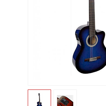
Microfoons
Studio & Recording
Drums & Percussie
DJ gear
Blaasinstrumenten
Algemeen & Overig
OPRUIMING VOT MET DEN
PRÖTTEL