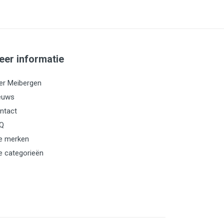
eer informatie
er Meibergen
euws
ntact
Q
le merken
le categorieën