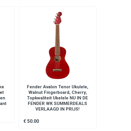
ke
Fender Avalon Tenor Ukulele,
Salvador C
et
Walnut Fingerboard, Cherry,
Student Ser
 en
Topkwaliteit Ukelele NU IN DE
kant
FENDER WK SUMMERDEALS
€ 145.00
VERLAAGD IN PRIJS!
€ 50.00