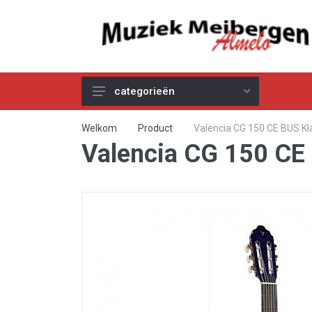
categorieën
Akoestische Gitaren
Welkom
Product
Valencia CG 150 CE BUS Kla
Valencia CG 150 CE 
Elektrische & Basgitaren
Gitaar & Basversterkers
Gitaareffecten
Toetsinstrumenten
Pro Audio
Kabels
Snaren