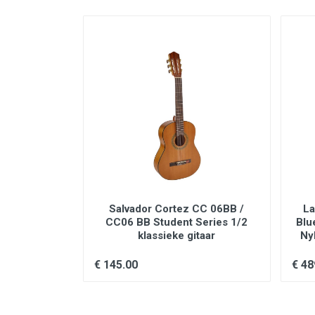
C 15 / CC15
Salvador Cortez CC 06BB /
La
sieke gitaar
CC06 BB Student Series 1/2
Blu
klassieke gitaar
Ny
€ 145.00
€ 48