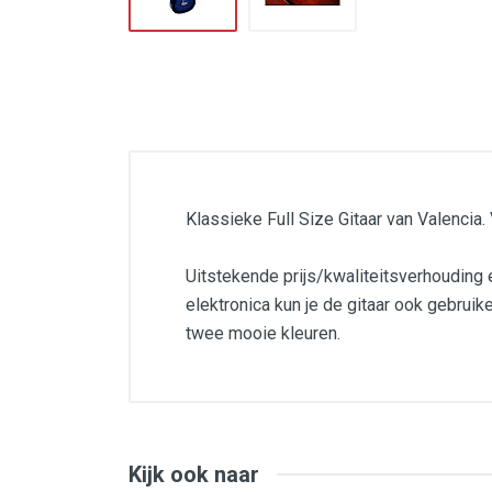
Klassieke Full Size Gitaar van Valencia
Uitstekende prijs/kwaliteitsverhouding
elektronica kun je de gitaar ook gebruike
twee mooie kleuren.
Voorzien van pick-up met actieve el
ingebouwde tuner
Mooi Blue Sunburst
Goede gitaar
Kijk ook naar