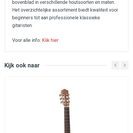
bovenblad in verschillende houtsoorten en maten.
Het overzichtelijke assortiment biedt kwaliteit voor
beginners tot aan professionele klassieke
gitaristen.
Voor alle info:
Klik hier
De unieke Juan Salvador 1C wordt speciaal voor
kinderen als ‘Cadete’ in 3/4 formaat gemaakt. Het is
precies dezelfde gitaar, maar met een snaarlengte van
58 cm en een kleiner postuur. Dus is de 1C Cadete ook
Kijk ook naar
uitgerust met het massieve bovenblad van het
Amerikaans rode ceder, de Van Gent mechanieken die
feilloos stemmen, de beuken zij- en achterkanten, de
mahonie hals en de ‘Open pore’ lak die de klank echt
naar buiten doet komen. Met het warme, sprankelende
geluid en het speelcomfort zou deze gitaar menig zoon
of dochters beste vriend kunnen worden. Het zal hen
zeker enthousiast maken voor gitaar spelen.
Model: 1C Cadete
Type gitaar: Klassiek
Vorm: TraditioNeel Spaans
Pickup: Nee